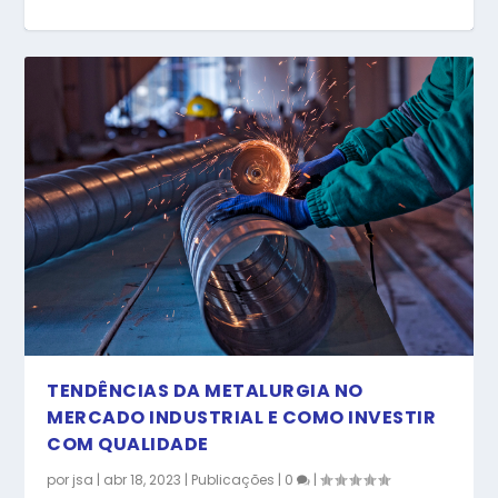
ENTENDA COMO OS PRODUTOS DA
METALÚRGICA JSA PODEM ...
TENDÊNCIAS DA METALURGIA NO
MERCADO INDUSTRIAL E COMO INVESTIR
COM QUALIDADE
por
jsa
|
abr 18, 2023
|
Publicações
|
0
|