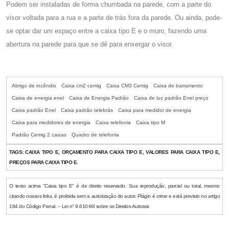
Podem ser instaladas de forma chumbada na parede, com a parte do
visor voltada para a rua e a parte de trás fora da parede. Ou ainda, pode-
se optar dar um espaço entre a
caixa tipo E
e o muro, fazendo uma
abertura na parede para que se dê para enxergar o visor.
Abrigo de incêndio
Caixa cm2 cemig
Caixa CM3 Cemig
Caixa de barramento
Caixa de energia enel
Caixa de Energia Padrão
Caixa de luz padrão Enel preço
Caixa padrão Enel
Caixa padrão telebrás
Caixa para medidor de energia
Caixa para medidores de energia
Caixa telefonia
Caixa tipo M
Padrão Cemig 2 caixas
Quadro de telefonia
TAGS:
CAIXA TIPO E, ORÇAMENTO PARA CAIXA TIPO E, VALORES PARA CAIXA TIPO E,
PREÇOS PARA CAIXA TIPO E.
O texto acima "Caixa tipo E" é de direito reservado. Sua reprodução, parcial ou total, mesmo
citando nossos links, é proibida sem a autorização do autor. Plágio é crime e está previsto no artigo
184 do Código Penal. – Lei n° 9.610-98 sobre os Direitos Autorais