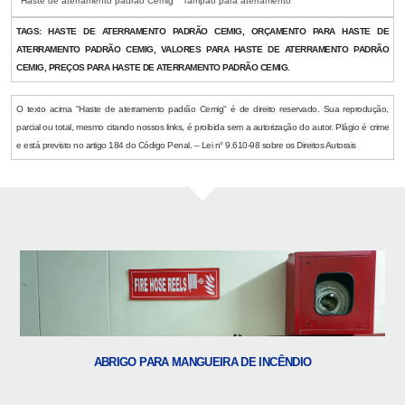
Haste de aterramento padrão Cemig
Tampão para aterramento
TAGS:
HASTE DE ATERRAMENTO PADRÃO CEMIG, ORÇAMENTO PARA HASTE DE
ATERRAMENTO PADRÃO CEMIG, VALORES PARA HASTE DE ATERRAMENTO PADRÃO
CEMIG, PREÇOS PARA HASTE DE ATERRAMENTO PADRÃO CEMIG.
O texto acima "Haste de aterramento padrão Cemig" é de direito reservado. Sua reprodução,
parcial ou total, mesmo citando nossos links, é proibida sem a autorização do autor. Plágio é crime
e está previsto no artigo 184 do Código Penal. – Lei n° 9.610-98 sobre os Direitos Autorais
ABRIGO PARA MANGUEIRA DE INCÊNDIO