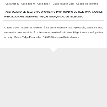
Caixa tipo E
Caixa tipo M
Caixa tipo T
Caixa trifásica Enel
Quadro de telefonia
TAGS:
QUADRO DE TELEFONIA, ORÇAMENTO PARA QUADRO DE TELEFONIA, VALORES
PARA QUADRO DE TELEFONIA, PREÇOS PARA QUADRO DE TELEFONIA.
O texto acima "Quadro de telefonia" é de direito reservado. Sua reprodução, parcial ou total,
mesmo citando nossos links, é proibida sem a autorização do autor. Plágio é crime e está previsto
no artigo 184 do Código Penal. – Lei n° 9.610-98 sobre os Direitos Autorais