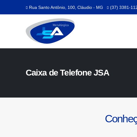
Rua Santo Antônio, 100, Cláudio - MG
(37) 3381-11
Caixa de Telefone JSA
Conheç