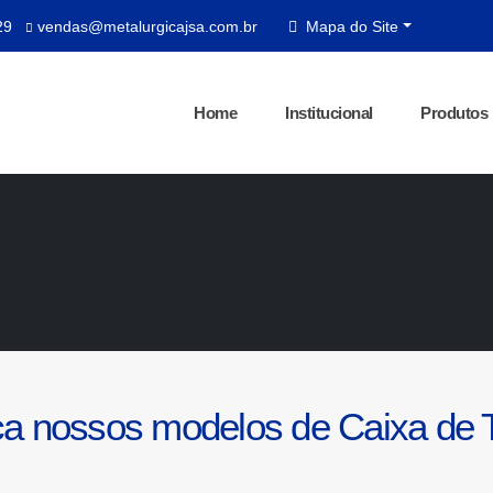
29
vendas@metalurgicajsa.com.br
Mapa do Site
Home
Institucional
Produtos
a nossos modelos de Caixa de T