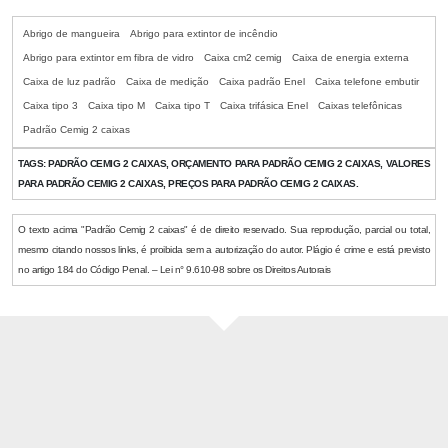
Abrigo de mangueira
Abrigo para extintor de incêndio
Abrigo para extintor em fibra de vidro
Caixa cm2 cemig
Caixa de energia externa
Caixa de luz padrão
Caixa de medição
Caixa padrão Enel
Caixa telefone embutir
Caixa tipo 3
Caixa tipo M
Caixa tipo T
Caixa trifásica Enel
Caixas telefônicas
Padrão Cemig 2 caixas
TAGS:
PADRÃO CEMIG 2 CAIXAS, ORÇAMENTO PARA PADRÃO CEMIG 2 CAIXAS, VALORES
PARA PADRÃO CEMIG 2 CAIXAS, PREÇOS PARA PADRÃO CEMIG 2 CAIXAS.
O texto acima "Padrão Cemig 2 caixas" é de direito reservado. Sua reprodução, parcial ou total,
mesmo citando nossos links, é proibida sem a autorização do autor. Plágio é crime e está previsto
no artigo 184 do Código Penal. – Lei n° 9.610-98 sobre os Direitos Autorais