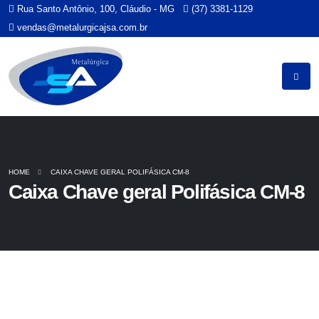
Rua Santo Antônio, 100, Cláudio - MG
(37) 3381-1129
vendas@metalurgicajsa.com.br
HOME
CAIXA CHAVE GERAL POLIFÁSICA CM-8
Caixa Chave geral Polifásica CM-8